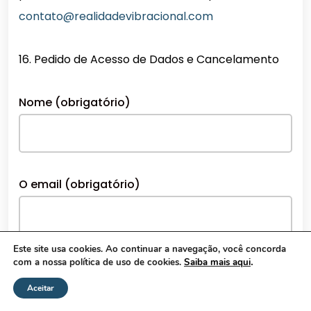
contato@realidadevibracional.com
16. Pedido de Acesso de Dados e Cancelamento
Nome (obrigatório)
O email (obrigatório)
Este site usa cookies. Ao continuar a navegação, você concorda
.
com a nossa política de uso de cookies.
Saiba mais aqui
Assunto - Solicite uma cópia dos dados que
temos sobre você. Um e-mail será enviado para
Aceitar
você com os dados depois que forem gerados.